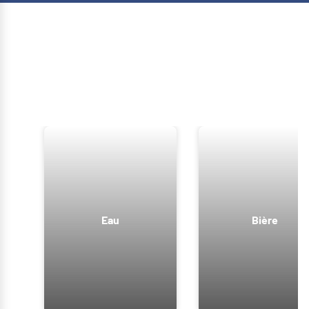
Nous avons selectionné une série de
produits dédiés à votre secteur.
Suivez le guide !
Eau
Bière