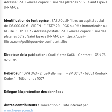
Adresse :
ZAC Vence Ecoparc, 9 rue des platanes 38120 Saint Egrève
| FRANCE
.
Identification de l’entreprise :
SASU
Quali-filtres
au capital social
de
105 000,00
€ – SIREN : 414737429 – RCS ou RM :
Immatriculée au
RCS le 09-12-1997
– Adresse postale :
ZAC Vence Ecoparc, 9 rue des
platanes 38120 Saint Egrève | FRANCE
–
https://quali-
filtres.com/politiques-de-confidentialite
Directeur de la publication :
Quali-filtres SASU
– Contact :
+33 4 76
92 26 93
.
Hébergeur :
OVH SAS – 2 rue Kellermann – BP 80157 – 59053 Roubaix
Cedex 1 – Téléphone : 1007
Délégué à la protection des données :
–
Autres contributeurs :
Conception du site internet par
www.herewecom.fr