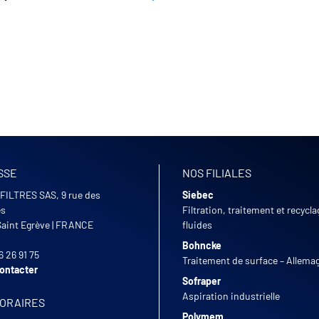
SSE
NOS FILIALES
FILTRES SAS, 9 rue des
Siebec
es
Filtration, traitement et recycl
Saint Egrève
|
FRANCE
fluides
Bohncke
6 26 91 75
Traitement de surface – Allema
ontacter
Sofraper
Aspiration industrielle
HORAIRES
Polymem