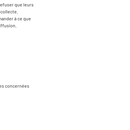
refuser que leurs
collecte.
emander à ce que
iffusion.
nes concernées