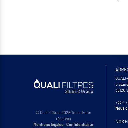
ADRE
QUALI-
platan
38120
+33 4 7
Nous c
© Quali-filtres 2026 Tous droits
réservés
NOS 
Mentions légales
•
Confidentialité