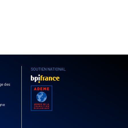
SOUTIEN NATIONAL
age des
gne