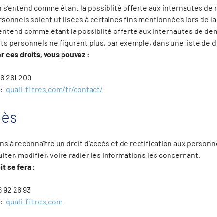
n s’entend comme étant la possiblité offerte aux internautes de 
onnels soient utilisées à certaines fins mentionnées lors de la 
 s’entend comme étant la possiblité offerte aux internautes de d
s personnels ne figurent plus, par exemple, dans une liste de d
r ces droits, vous pouvez :
76 261 209
 :
quali-filtres.com/fr/contact/
cès
 à reconnaître un droit d’accès et de rectification aux person
ter, modifier, voire radier les informations les concernant.
t se fera :
 92 26 93
 :
quali-filtres.com