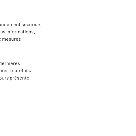
ronnement sécurisé.
vos informations.
ux mesures
 dernières
ons. Toutefois,
jours présente