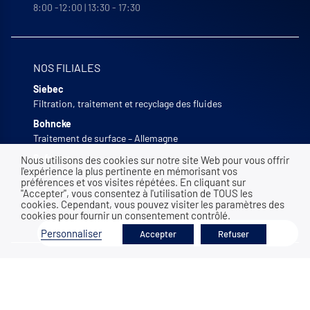
8:00 -12:00 | 13:30 - 17:30
NOS FILIALES
Siebec
Filtration, traitement et recyclage des fluides
Bohncke
Traitement de surface – Allemagne
Sofraper
Nous utilisons des cookies sur notre site Web pour vous offrir
l'expérience la plus pertinente en mémorisant vos
Aspiration industrielle
préférences et vos visites répétées. En cliquant sur
"Accepter", vous consentez à l'utilisation de TOUS les
Polymem
cookies. Cependant, vous pouvez visiter les paramètres des
Ultrafiltration membranaire
cookies pour fournir un consentement contrôlé.
Filtrer
Personnaliser
Accepter
Refuser
SOUTIEN NATIONAL