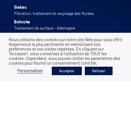
Siebec
Filtration, traitement et recyclage des fluides
Bohncke
Traitement de surface – Allemagne
Sofraper
Nous utilisons des cookies sur notre site Web pour vous offrir
Aspiration industrielle
l'expérience la plus pertinente en mémorisant vos
préférences et vos visites répétées. En cliquant sur
Polymem
"Accepter", vous consentez à l'utilisation de TOUS les
Ultrafiltration membranaire
cookies. Cependant, vous pouvez visiter les paramètres des
cookies pour fournir un consentement contrôlé.
Personnaliser
Accepter
Refuser
SOUTIEN NATIONAL