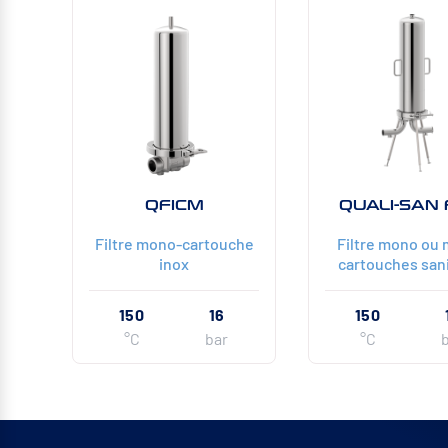
QFICM
QUALI-SAN
Filtre mono-cartouche
Filtre mono ou 
inox
cartouches sani
150
16
150
°C
bar
°C