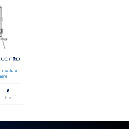
 LE F&B
ur module
aire
8
bar