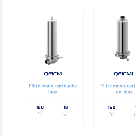
QFICM
QFICML
Filtre mono-cartouche
Filtre mono-car
inox
en ligne
150
16
150
°C
bar
°C