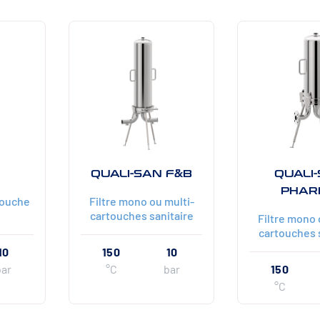
QUALI-SAN F&B
QUALI
PHAR
touche
Filtre mono ou multi-
cartouches sanitaire
Filtre mono 
cartouches 
10
150
10
bar
°C
bar
150
°C