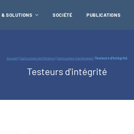
 & SOLUTIONS
SOCIÉTÉ
PUBLICATIONS
Accueil
|
Cartouches de filtration
|
Cartouches membranes
|
Testeurs d'intégrité
Testeurs d'intégrité