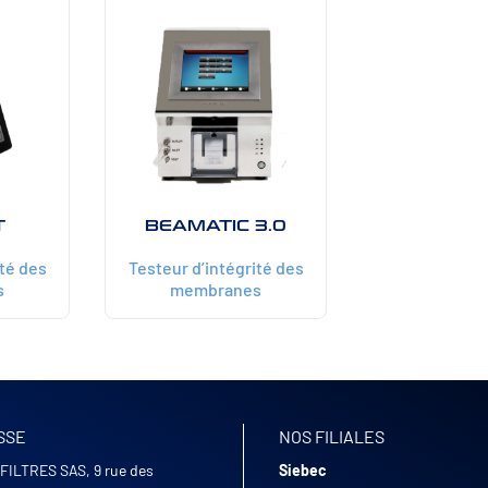
T
BEAMATIC 3.0
ité des
Testeur d’intégrité des
s
membranes
SSE
NOS FILIALES
FILTRES SAS, 9 rue des
Siebec