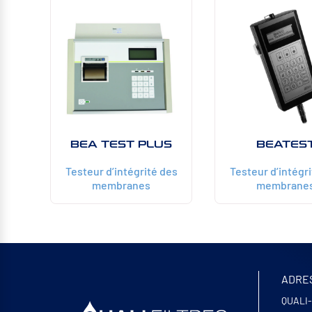
BEA TEST PLUS
BEATES
Testeur d’intégrité des
Testeur d’intégr
membranes
membrane
ADRE
QUALI-