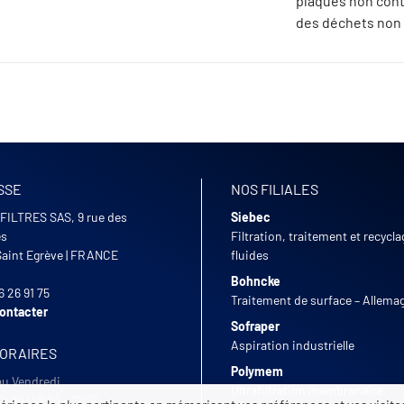
plaques non con
des déchets non
SSE
NOS FILIALES
FILTRES SAS, 9 rue des
Siebec
es
Filtration, traitement et recycl
Saint Egrève
|
FRANCE
fluides
Bohncke
6 26 91 75
Traitement de surface – Allema
ontacter
Sofraper
Aspiration industrielle
HORAIRES
Polymem
au Vendredi
Ultrafiltration membranaire
2:00 | 13:30 - 17:30