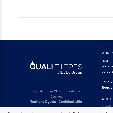
ADRE
QUALI-
platan
38120
+33 4 7
Nous c
© Quali-filtres 2026 Tous droits
réservés
NOS 
Mentions légales
•
Confidentialité
Lundi 
8:00 -1