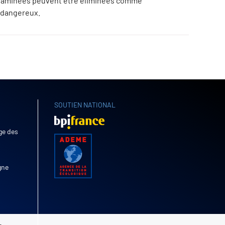
taminées peuvent être éliminées comme
 dangereux.
SOUTIEN NATIONAL
age des
gne