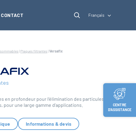
CONTACT
Français
nsommables
|
Plaques filtrantes
|
Versafix
AFIX
ntes
es en profondeur pour l’élimination des particules
s, pour une large gamme d’applications.
CENTRE
D’ASSISTANCE
nique
Informations & devis