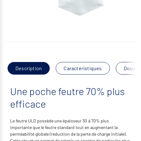
Description
Caractéristiques
Docume
Une poche feutre 70% plus
efficace
Le feutre ULD possède une épaisseur 30 à 70% plus
importante que le feutre standard tout en augmentant la
perméabilité globale (réduction de la perte de charge initiale).
Cette structure permet de retenir un spectre de particules plus