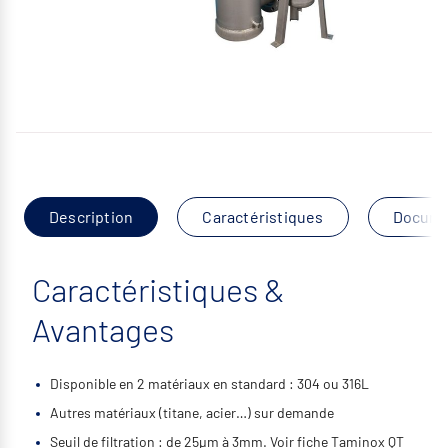
Description
Caractéristiques
Docume
Caractéristiques &
Avantages
Disponible en 2 matériaux en standard : 304 ou 316L
Autres matériaux (titane, acier…) sur demande
Seuil de filtration : de 25µm à 3mm. Voir fiche Taminox QT