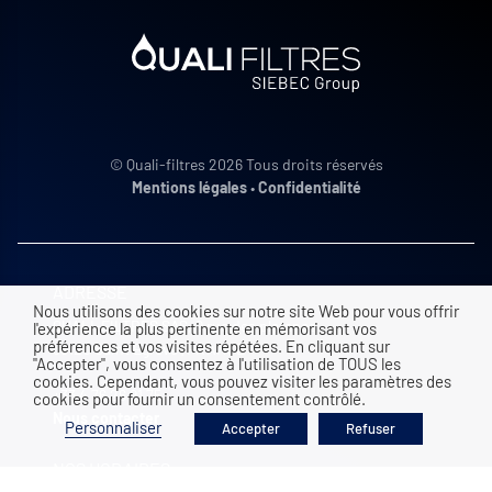
© Quali-filtres 2026 Tous droits réservés
Mentions légales
•
Confidentialité
ADRESSE
Nous utilisons des cookies sur notre site Web pour vous offrir
QUALI-FILTRES SAS, 9 rue des platanes
l'expérience la plus pertinente en mémorisant vos
préférences et vos visites répétées. En cliquant sur
38120
Saint Egrève
|
FRANCE
"Accepter", vous consentez à l'utilisation de TOUS les
cookies. Cependant, vous pouvez visiter les paramètres des
+33 4 76 26 91 75
cookies pour fournir un consentement contrôlé.
Nous contacter
Personnaliser
Accepter
Refuser
NOS HORAIRES